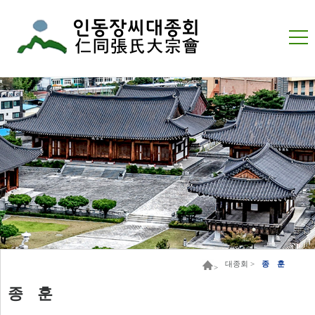
대종회 >
종 훈
>
종 훈