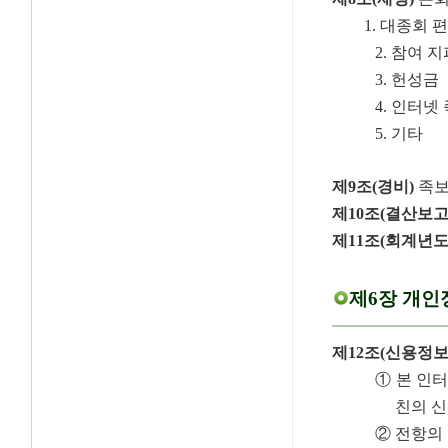
1. 대종회 편
2. 참여 
3. 헌성금
4. 인터넷
5. 기타
제9조(경비)
족보
제10조(결산보고
제11조(회계년도
제6장 개인
제12조(신용정보
① 본 인
친의 신
② 전항의