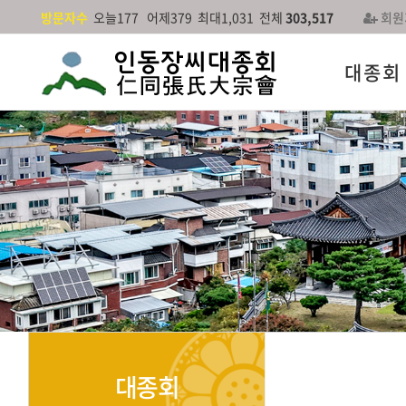
방문자수
오늘177 어제379 최대1,031 전체
303,517
회원
대종회
대종회