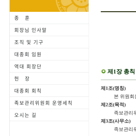
종 훈
회장님 인사말
조직 및 기구
대종회 임원
역대 회장단
제1장 총칙
헌 장
제1조(명칭)
대종회 회칙
본 위원회
족보관리위원회 운영세칙
제2조(목적)
족보관리위
오시는 길
제3조(사무소)
족보관리위