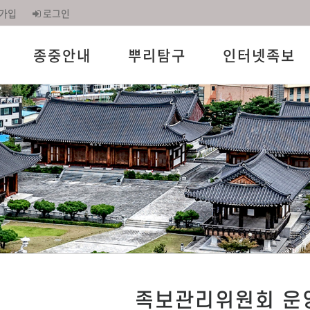
가입
로그인
종중안내
뿌리탐구
인터넷족보
족보관리위원회 운