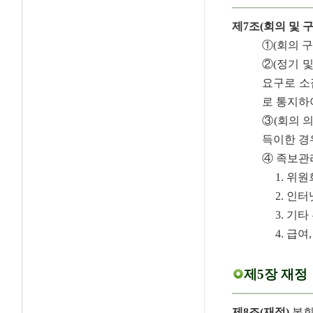
제7조(회의 및 구
①(회의 
②(정기 
요구로 소
로 통지하
③(회의 
득이한 경
④ 족보관
1. 위
2. 인
3. 기
4. 급
제5장 재정
제8조(재정)
본회